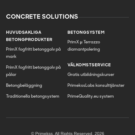
CONCRETE SOLUTIONS
HUVUDSAKLIGA
BETONGSYSTEM
BETONGPRODUKTER
PrīmX μ Terrazzo
PrimX fogfritt betonggolv på
diamantpolering
mark
VÄLKOMSTSERVICE
PrimX fogfritt betonggolv på
pålar
Gratis utbildningskurser
Betongbeläggning
PrimekssLabs konsulttjänster
Traditionella betongsystem
PrimeQuality.eu system
© Primekss. All Rights Reserved. 2026