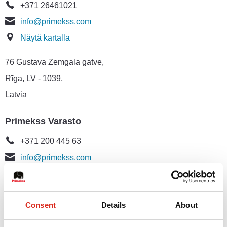
+371 26461021
info@primekss.com
Näytä kartalla
76 Gustava Zemgala gatve,
Rīga, LV - 1039,
Latvia
Primekss Varasto
+371 200 445 63
info@primekss.com
Näytä kartalla
"Jauntrenci", Eimuri,
Consent
Details
About
Adazu nov., LV - 2164,