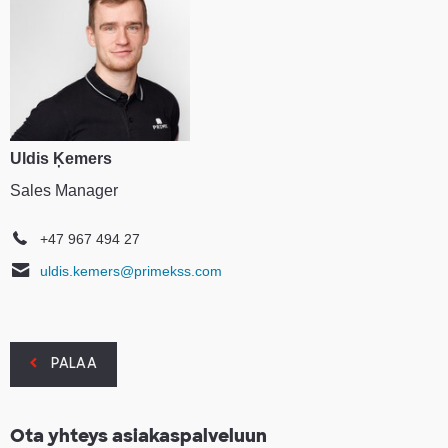
Uldis Ķemers
Sales Manager
+47 967 494 27
uldis.kemers@primekss.com
PALAA
Ota yhteys asiakaspalveluun