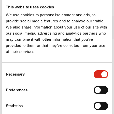
Latvia
This website uses cookies
We use cookies to personalise content and ads, to
provide social media features and to analyse our traffic.
We also share information about your use of our site with
our social media, advertising and analytics partners who
may combine it with other information that you’ve
provided to them or that they’ve collected from your use
Latvia
of their services.
Liettua
Viro
Consent
Suomi
Necessary
Selection
Ruotsi
Preferences
Norja
Tanska
Statistics
Poland