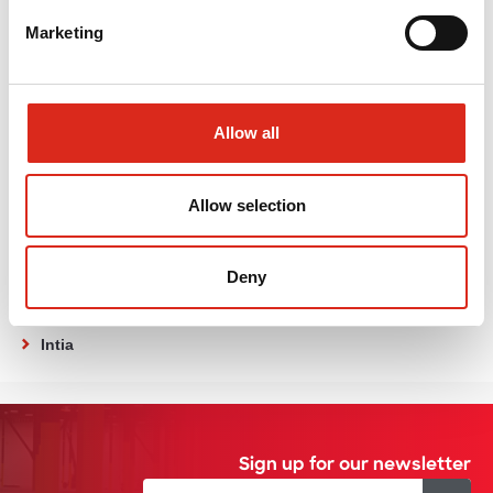
Saksa
Marketing
UK
Romania
Islanti
Allow all
Yhdysvallat
Ukraine and other CIS
Allow selection
Israel
Etelä-Afrikka
Deny
Thaimaa
Intia
Sign up for our newsletter