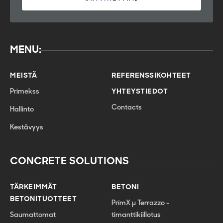
MENU:
MEISTÄ
REFERENSSIKOHTEET
Primekss
YHTEYSTIEDOT
Contacts
Hallinto
Kestävyys
CONCRETE SOLUTIONS
TÄRKEIMMÄT
BETONI
BETONITUOTTEET
PrīmX µ Terrazzo -
Saumattomat
timanttikiillotus