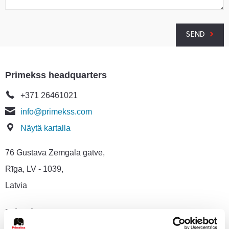
SEND
Primekss headquarters
+371 26461021
info@primekss.com
Näytä kartalla
76 Gustava Zemgala gatve,
Rīga, LV - 1039,
Latvia
Primekss Varasto