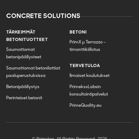
CONCRETE SOLUTIONS
TÄRKEIMMÄT
BETONI
BETONITUOTTEET
PrīmX µ Terrazzo -
Saumattomat
timanttikiillotus
betonipäällysteet
TERVETULOA
Saumattomat betonilattiat
paaluperustuksissa
Ilmaiset koulutukset
Betonipäällystys
PrimekssLabsin
konsultointipalvelut
Perinteiset betonit
PrimeQuality.eu
© Primekss. All Rights Reserved. 2026