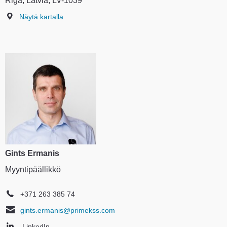
Riga, Latvia, LV-1039
Näytä kartalla
Gints Ermanis
Myyntipäällikkö
+371 263 385 74
gints.ermanis@primekss.com
LinkedIn