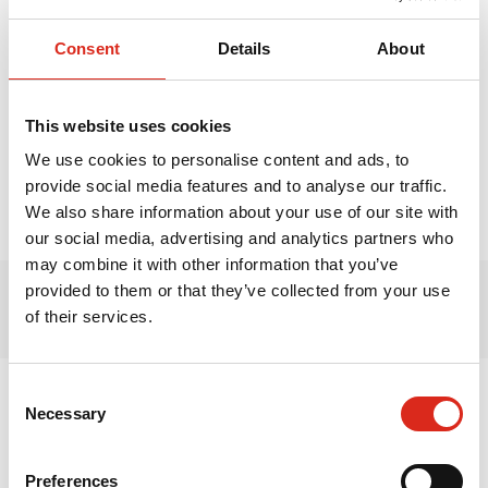
+371 200 445 63
info@primekss.com
Consent
Details
About
Näytä kartalla
This website uses cookies
"Jauntrenci", Eimuri,
We use cookies to personalise content and ads, to
Adazu nov., LV - 2164,
provide social media features and to analyse our traffic.
Latvia
We also share information about your use of our site with
our social media, advertising and analytics partners who
may combine it with other information that you’ve
provided to them or that they’ve collected from your use
of their services.
Consent
Latvia
Necessary
Selection
Liettua
Viro
Preferences