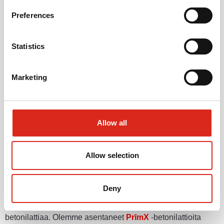
Ei kutistu
Preferences
Käytännössä halkeamaton
Erinomainen kantavuus
Statistics
Betoniraudoitusta ei tarvita
Tasaisempi pinta, ei kupruja tai saumojen tiivistystä
Marketing
Kestävä ja vähemmän kunnossapitoa sekä pidempi
käyttöikä
Ympäristöystävällinen – auttaa vähentämään
hiilidioksidipäästöjä jopa 40 %
Allow all
Avaimet käteen -toimitus optimaalisella
viimeistelymenetelmällä.
Allow selection
Kokemus
Deny
20 vuoden aikana olemme valaneet yli 10 miljoonaa neliötä
betonilattiaa. Olemme asentaneet
PrīmX
-betonilattioita