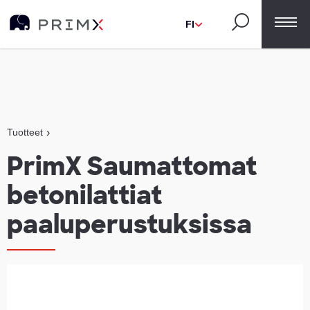
FI
Tuotteet
›
PrimX Saumattomat
betonilattiat
paaluperustuksissa