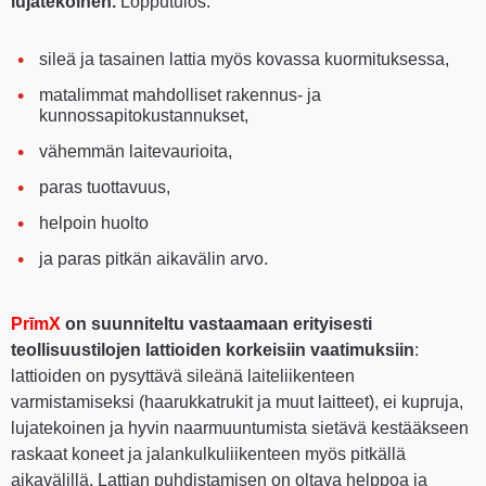
lujatekoinen.
Lopputulos:
sileä ja tasainen lattia myös kovassa kuormituksessa,
matalimmat mahdolliset rakennus- ja
kunnossapitokustannukset,
vähemmän laitevaurioita,
paras tuottavuus,
helpoin huolto
ja paras pitkän aikavälin arvo.
PrīmX
on suunniteltu vastaamaan erityisesti
teollisuustilojen lattioiden korkeisiin vaatimuksiin
:
lattioiden on pysyttävä sileänä laiteliikenteen
varmistamiseksi (haarukkatrukit ja muut laitteet), ei kupruja,
lujatekoinen ja hyvin naarmuuntumista sietävä kestääkseen
raskaat koneet ja jalankulkuliikenteen myös pitkällä
aikavälillä. Lattian puhdistamisen on oltava helppoa ja