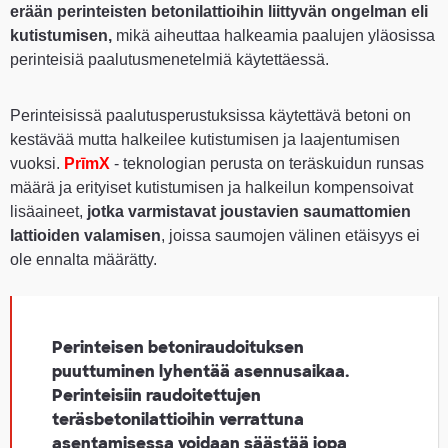
erään perinteisten betonilattioihin liittyvän ongelman eli
kutistumisen,
mikä aiheuttaa halkeamia paalujen yläosissa
perinteisiä paalutusmenetelmiä käytettäessä.
Perinteisissä paalutusperustuksissa käytettävä betoni on
kestävää mutta halkeilee kutistumisen ja laajentumisen
vuoksi.
PrīmX
- teknologian perusta on teräskuidun runsas
määrä ja erityiset kutistumisen ja halkeilun kompensoivat
lisäaineet,
jotka varmistavat joustavien saumattomien
lattioiden valamisen
, joissa saumojen välinen etäisyys ei
ole ennalta määrätty.
Perinteisen betoniraudoituksen
puuttuminen lyhentää asennusaikaa.
Perinteisiin raudoitettujen
teräsbetonilattioihin verrattuna
asentamisessa voidaan säästää jopa