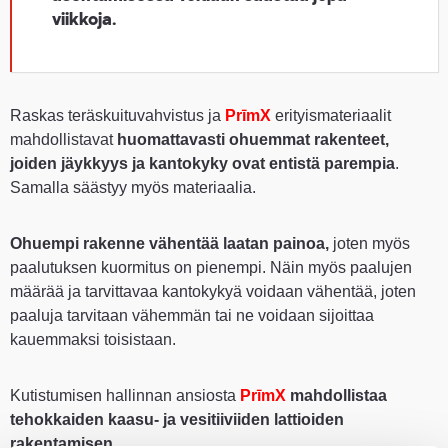
viikkoja.
Raskas teräskuituvahvistus ja
PrīmX
erityismateriaalit
mahdollistavat
huomattavasti ohuemmat rakenteet,
joiden jäykkyys ja kantokyky ovat entistä parempia
.
Samalla säästyy myös materiaalia.
Ohuempi rakenne vähentää laatan painoa,
joten myös
paalutuksen kuormitus on pienempi. Näin myös paalujen
määrää ja tarvittavaa kantokykyä voidaan vähentää, joten
paaluja tarvitaan vähemmän tai ne voidaan sijoittaa
kauemmaksi toisistaan.
Kutistumisen hallinnan ansiosta
PrīmX
mahdollistaa
tehokkaiden kaasu- ja vesitiiviiden lattioiden
rakentamisen.