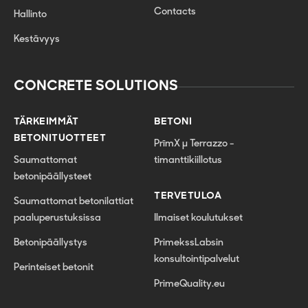
Contacts
Hallinto
Kestävyys
CONCRETE SOLUTIONS
TÄRKEIMMÄT
BETONI
BETONITUOTTEET
PrīmX µ Terrazzo -
Saumattomat
timanttikiillotus
betonipäällysteet
TERVETULOA
Saumattomat betonilattiat
paaluperustuksissa
Ilmaiset koulutukset
Betonipäällystys
PrimekssLabsin
konsultointipalvelut
Perinteiset betonit
PrimeQuality.eu