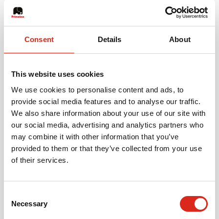
PrīmX
varmistaa ympäristöystävällisen rakentamisen.
Betonia tarvitaan entistä vähemmän sillä rakenteet voidaan
Consent
Details
About
toteuttaa entistä ohuempina, mikä puolestaan vähentää
hiilidioksidipäästöjä. PrīmX vähentää keskimääräistä
hiilijalanjälkeä jopa 40 %.
This website uses cookies
We use cookies to personalise content and ads, to
Edut:
provide social media features and to analyse our traffic.
We also share information about your use of our site with
our social media, advertising and analytics partners who
Saumaton,
may combine it with other information that you’ve
Ei katkaisuja
provided to them or that they’ve collected from your use
Ei isoja saumoja
of their services.
Ei saumojen aiheuttamaa kupruilua
Ei halkeamia paalujen yläosassa
Consent
Necessary
Selection
Pysyy sileänä