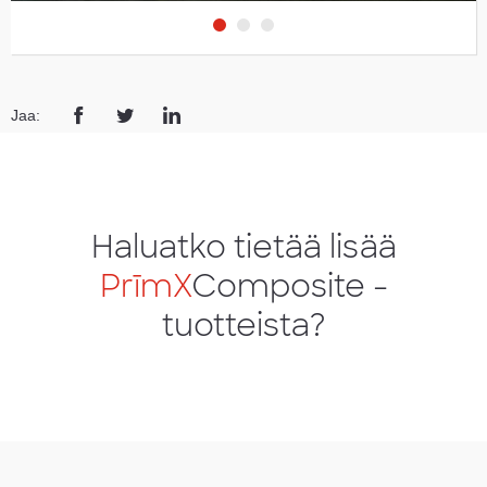
Jaa:
Haluatko tietää lisää
PrīmX
Composite -
tuotteista?