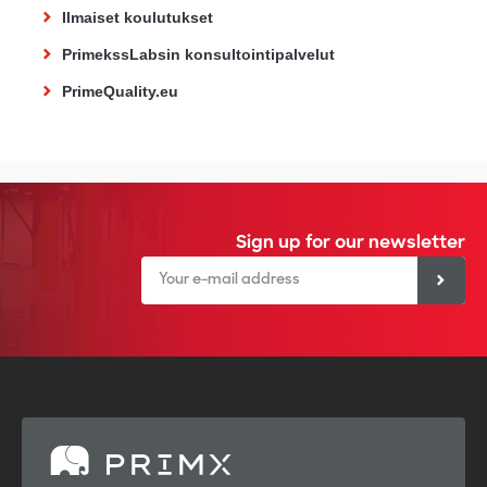
Ilmaiset koulutukset
PrimekssLabsin konsultointipalvelut
PrimeQuality.eu
Sign up for our newsletter