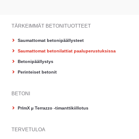
TÄRKEIMMÄT BETONITUOTTEET
Saumattomat betonipäällysteet
Saumattomat betonilattiat paaluperustuksissa
Betonipäällystys
Perinteiset betonit
BETONI
PrīmX µ Terrazzo -timanttikiillotus
TERVETULOA