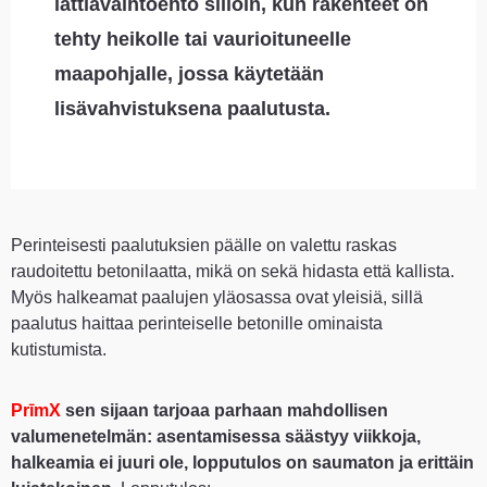
lattiavaihtoehto silloin, kun rakenteet on
tehty heikolle tai vaurioituneelle
maapohjalle, jossa käytetään
lisävahvistuksena paalutusta.
Perinteisesti paalutuksien päälle on valettu raskas
raudoitettu betonilaatta, mikä on sekä hidasta että kallista.
Myös halkeamat paalujen yläosassa ovat yleisiä, sillä
paalutus haittaa perinteiselle betonille ominaista
kutistumista.
PrīmX
sen sijaan tarjoaa parhaan mahdollisen
valumenetelmän: asentamisessa säästyy viikkoja,
halkeamia ei juuri ole, lopputulos on saumaton ja erittäin