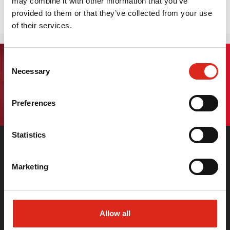
may combine it with other information that you’ve
provided to them or that they’ve collected from your use
PrīmX Technologie
of their services.
Consent
Necessary
Sign up for our newsletter
Selection
Preferences
Statistics
Marketing
PRIMEKSS STAMMSITZ
Allow all
76 Gustava Zemgala gatve,