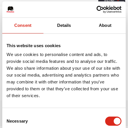
SEND
Primekss Stammsitz
Consent
Details
About
+371 26461021
info@primekss.com
This website uses cookies
Auf der Landkarte anzeigen
We use cookies to personalise content and ads, to
provide social media features and to analyse our traffic.
76 Gustava Zemgala gatve,
We also share information about your use of our site with
our social media, advertising and analytics partners who
Rīga, LV - 1039,
may combine it with other information that you’ve
Latvia
provided to them or that they’ve collected from your use
of their services.
Consent
Necessary
Selection